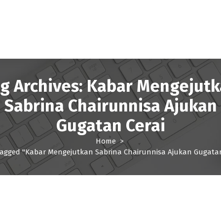
g Archives: Kabar Mengejut
Sabrina Chairunnisa Ajukan
Gugatan Cerai
Home
>
tagged "Kabar Mengejutkan Sabrina Chairunnisa Ajukan Gugatan