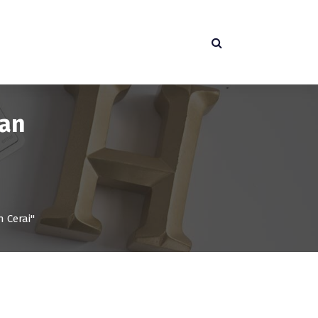
kan
 Cerai"