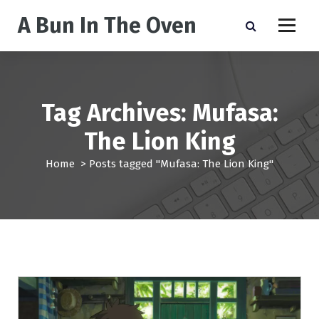
S
A Bun In The Oven
k
i
p
t
o
c
Tag Archives: Mufasa:
o
n
The Lion King
t
e
Home
>
Posts tagged "Mufasa: The Lion King"
n
t