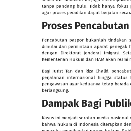
tanpa pandang bulu. Tidak hanya fokus 
agar proses peradilan dapat berjalan secar
Proses Pencabutan
Pencabutan paspor bukanlah tindakan s
dimulai dari permintaan aparat penegak 
dengan Direktorat Jenderal Imigrasi. Se
Kementerian Hukum dan HAM akan resmi 
Bagi Jurist Tan dan Riza Chalid, pencabu
perjalanan internasional hingga status
pengawasan agar keduanya tetap berada d
berlangsung.
Dampak Bagi Publi
Kasus ini menjadi sorotan media nasiona
bahwa hukum di Indonesia diterapkan denga
mencoba menghindari proses hukum. Publ