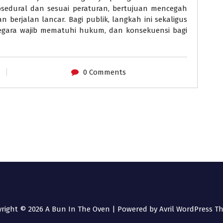
rosedural dan sesuai peraturan, bertujuan mencegah
 berjalan lancar. Bagi publik, langkah ini sekaligus
egara wajib mematuhi hukum, dan konsekuensi bagi
0 Comments
right © 2026 A Bun In The Oven | Powered by
Avril WordPress T