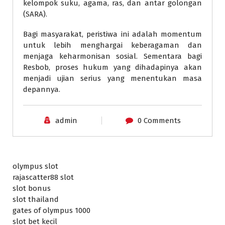
kelompok suku, agama, ras, dan antar golongan
(SARA).
Bagi masyarakat, peristiwa ini adalah momentum
untuk lebih menghargai keberagaman dan
menjaga keharmonisan sosial. Sementara bagi
Resbob, proses hukum yang dihadapinya akan
menjadi ujian serius yang menentukan masa
depannya.
admin
0 Comments
olympus slot
rajascatter88 slot
slot bonus
slot thailand
gates of olympus 1000
slot bet kecil