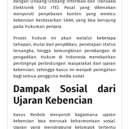
dengan Undang-Undang Informasi dan Transaksi
Elektronik (UU ITE). Pasal yang dikenakan
menyoroti penyebaran konten yang memicu
kebencian berdasarkan SARA, yang bisa berujung
pada hukuman penjara.
Proses hukum ini akan melalui beberapa
tahapan, mulai dari penyidikan, penetapan status
tersangka, hingga kemungkinan persidangan di
pengadilan. Hukum di Indonesia menekankan
pentingnya perlindungan masyarakat dari ujaran
kebencian, sehingga kasus ini menjadi peringatan
bagi semua pengguna media sosial.
Dampak Sosial dari
Ujaran Kebencian
Kasus Resbob menyoroti bagaimana ujaran
kebencian bisa merusak keharmonisan sosial.
Ujaran yang menyinggung kelompok tertentu