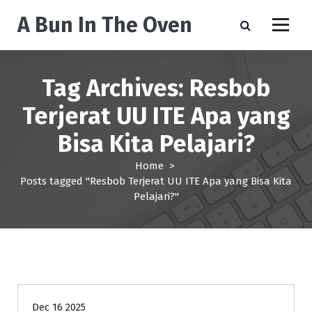
S
A Bun In The Oven
k
i
p
t
Tag Archives: Resbob
o
c
Terjerat UU ITE Apa yang
o
n
Bisa Kita Pelajari?
t
e
Home
>
n
Posts tagged "Resbob Terjerat UU ITE Apa yang Bisa Kita
t
Pelajari?"
Berita Viral
Dec 16 2025