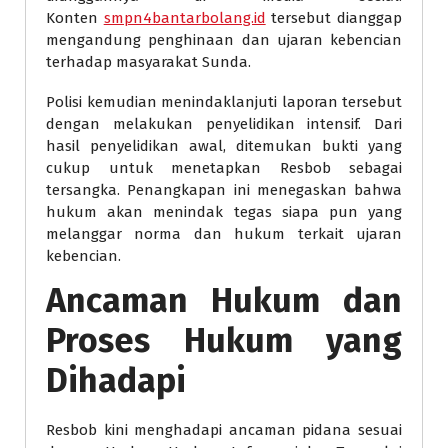
Konten
smpn4bantarbolang.id
tersebut dianggap
mengandung penghinaan dan ujaran kebencian
terhadap masyarakat Sunda.
Polisi kemudian menindaklanjuti laporan tersebut
dengan melakukan penyelidikan intensif. Dari
hasil penyelidikan awal, ditemukan bukti yang
cukup untuk menetapkan Resbob sebagai
tersangka. Penangkapan ini menegaskan bahwa
hukum akan menindak tegas siapa pun yang
melanggar norma dan hukum terkait ujaran
kebencian.
Ancaman Hukum dan
Proses Hukum yang
Dihadapi
Resbob kini menghadapi ancaman pidana sesuai