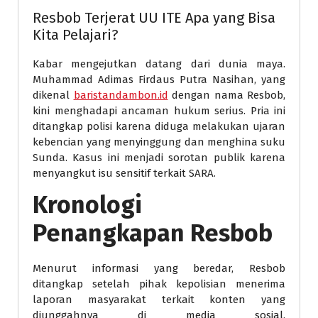
Resbob Terjerat UU ITE Apa yang Bisa
Kita Pelajari?
Kabar mengejutkan datang dari dunia maya.
Muhammad Adimas Firdaus Putra Nasihan, yang
dikenal
baristandambon.id
dengan nama Resbob,
kini menghadapi ancaman hukum serius. Pria ini
ditangkap polisi karena diduga melakukan ujaran
kebencian yang menyinggung dan menghina suku
Sunda. Kasus ini menjadi sorotan publik karena
menyangkut isu sensitif terkait SARA.
Kronologi
Penangkapan Resbob
Menurut informasi yang beredar, Resbob
ditangkap setelah pihak kepolisian menerima
laporan masyarakat terkait konten yang
diunggahnya di media sosial.