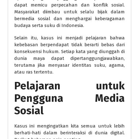
dapat memicu perpecahan dan konflik sosial.
Masyarakat diimbau untuk selalu bijak dalam
bermedia sosial dan menghargai keberagaman
budaya serta suku di Indonesia.
Selain itu, kasus ini menjadi pelajaran bahwa
kebebasan berpendapat tidak berarti bebas dari
konsekuensi hukum. Setiap kata yang diunggah di
dunia maya dapat dipertanggungjawabkan,
terutama jika menyasar identitas suku, agama,
atau ras tertentu.
Pelajaran untuk
Pengguna Media
Sosial
Kasus ini mengingatkan kita semua untuk lebih
berhati-hati dalam berinteraksi di dunia digital.