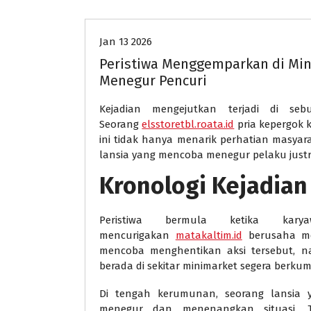
Jan 13 2026
Peristiwa Menggemparkan di Mini
Menegur Pencuri
Kejadian mengejutkan terjadi di se
Seorang
elsstoretbl.roata.id
pria kepergok 
ini tidak hanya menarik perhatian masyarak
lansia yang mencoba menegur pelaku just
Kronologi Kejadian
Peristiwa bermula ketika kary
mencurigakan
matakaltim.id
berusaha me
mencoba menghentikan aksi tersebut, n
berada di sekitar minimarket segera berku
Di tengah kerumunan, seorang lansia 
menegur dan menenangkan situasi. T