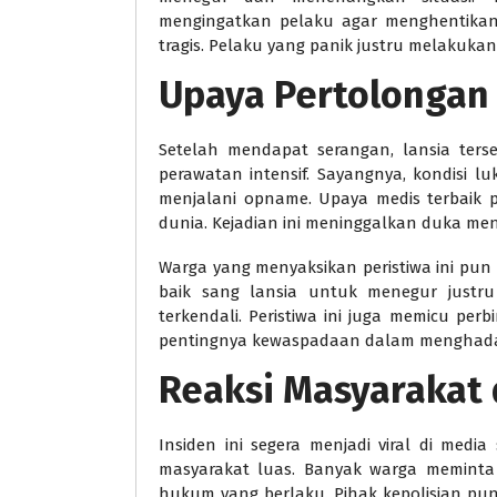
mengingatkan pelaku agar menghentikan 
tragis. Pelaku yang panik justru melakuka
Upaya Pertolongan
Setelah mendapat serangan, lansia ters
perawatan intensif. Sayangnya, kondisi l
menjalani opname. Upaya medis terbaik p
dunia. Kejadian ini meninggalkan duka men
Warga yang menyaksikan peristiwa ini pun
baik sang lansia untuk menegur justru
terkendali. Peristiwa ini juga memicu p
pentingnya kewaspadaan dalam menghadap
Reaksi Masyarakat 
Insiden ini segera menjadi viral di media
masyarakat luas. Banyak warga meminta 
hukum yang berlaku. Pihak kepolisian pu