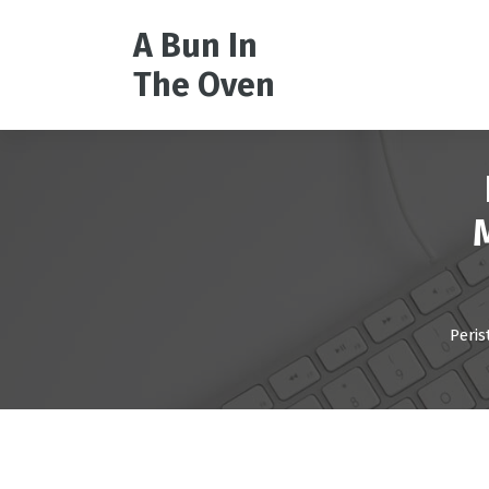
S
k
A Bun In
i
The Oven
p
t
o
c
o
n
t
e
n
t
Peri
Berita Viral