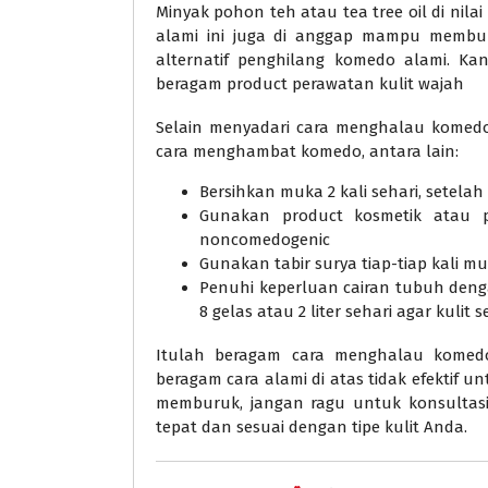
Minyak pohon teh atau tea tree oil di nil
alami ini juga di anggap mampu membu
alternatif penghilang komedo alami. Ka
beragam product perawatan kulit wajah
Selain menyadari cara menghalau komedo
cara menghambat komedo, antara lain:
Bersihkan muka 2 kali sehari, setel
Gunakan product kosmetik atau p
noncomedogenic
Gunakan tabir surya tiap-tiap kali 
Penuhi keperluan cairan tubuh de
8 gelas atau 2 liter sehari agar kulit s
Itulah beragam cara menghalau komedo
beragam cara alami di atas tidak efektif 
memburuk, jangan ragu untuk konsultasi
tepat dan sesuai dengan tipe kulit Anda.