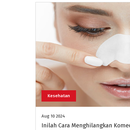
Kesehatan
Aug 10 2024
Inilah Cara Menghilangkan Kome