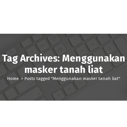
Tag Archives: Menggunakan
masker tanah liat
Home
>
Posts tagged "Menggunakan masker tanah liat"