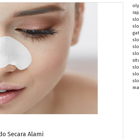
ol
raj
sl
sl
ga
slo
slo
slo
si
slo
sl
sl
ma
do Secara Alami