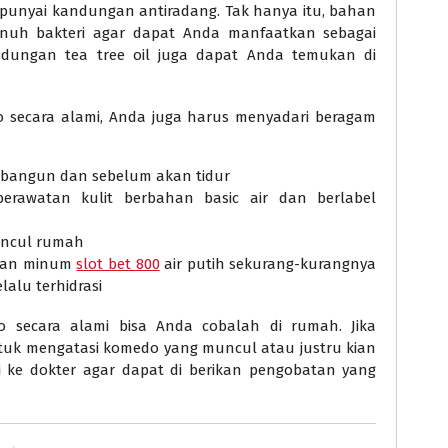
ai punyai kandungan antiradang. Tak hanya itu, bahan
nuh bakteri agar dapat Anda manfaatkan sebagai
ndungan tea tree oil juga dapat Anda temukan di
 secara alami, Anda juga harus menyadari beragam
ah bangun dan sebelum akan tidur
erawatan kulit berbahan basic air dan berlabel
muncul rumah
ngan minum
slot bet 800
air putih sekurang-kurangnya
elalu terhidrasi
 secara alami bisa Anda cobalah di rumah. Jika
untuk mengatasi komedo yang muncul atau justru kian
 ke dokter agar dapat di berikan pengobatan yang