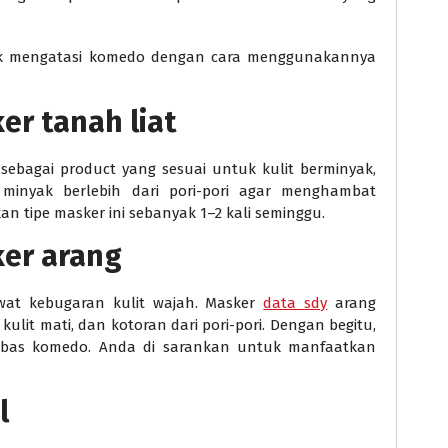
uk mengatasi komedo dengan cara menggunakannya
r tanah liat
sebagai product yang sesuai untuk kulit berminyak,
inyak berlebih dari pori-pori agar menghambat
 tipe masker ini sebanyak 1–2 kali seminggu.
er arang
wat kebugaran kulit wajah. Masker
data sdy
arang
lit mati, dan kotoran dari pori-pori. Dengan begitu,
ebas komedo. Anda di sarankan untuk manfaatkan
l