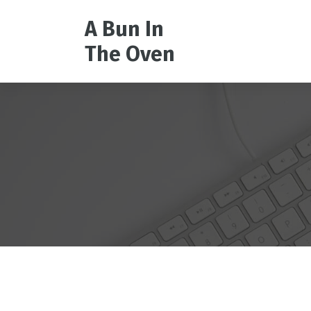
S
k
A Bun In
i
The Oven
p
t
o
c
o
n
t
e
n
t