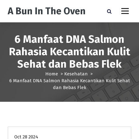
S
A Bun In The Oven
k
i
p
t
6 Manfaat DNA Salmon
o
c
Rahasia Kecantikan Kulit
o
n
Sehat dan Bebas Flek
t
e
Home
>
Kesehatan
>
n
6 Manfaat DNA Salmon Rahasia Kecantikan Kulit Sehat
t
dan Bebas Flek
Kesehatan
Oct 28 2024