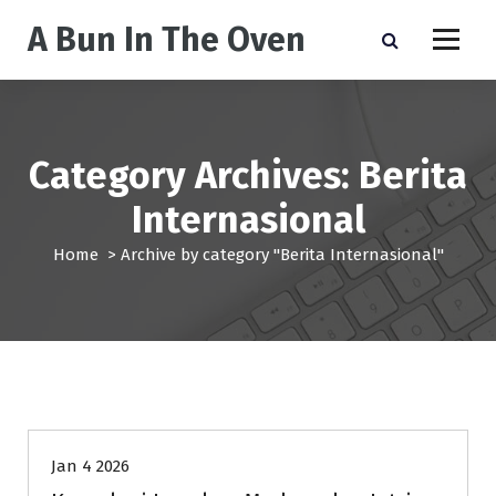
S
A Bun In The Oven
k
i
p
t
o
c
Category Archives: Berita
o
n
Internasional
t
e
Home
>
Archive by category "Berita Internasional"
n
t
Berita Internasional
Berita Politik
Berita Viral
Jan 4 2026