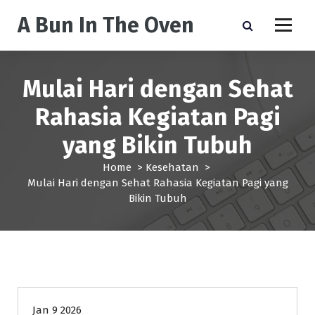
S
A Bun In The Oven
k
i
p
t
Mulai Hari dengan Sehat
o
c
Rahasia Kegiatan Pagi
o
n
yang Bikin Tubuh
t
e
Home
>
Kesehatan
>
n
Mulai Hari dengan Sehat Rahasia Kegiatan Pagi yang
t
Bikin Tubuh
Kesehatan
Jan 9 2026